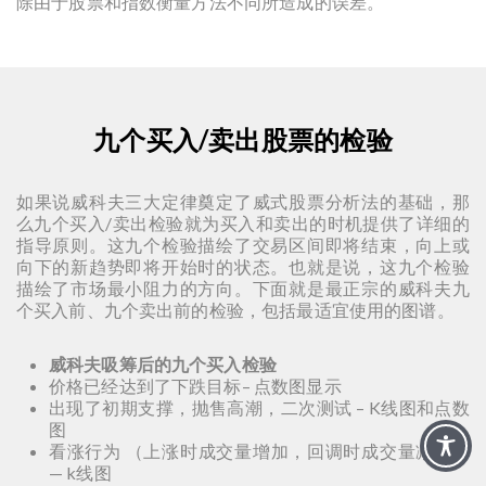
除由于股票和指数衡量方法不同所造成的误差。
九个买入/卖出股票的检验
如果说威科夫三大定律奠定了威式股票分析法的基础，那
么九个买入/卖出检验就为买入和卖出的时机提供了详细的
指导原则。这九个检验描绘了交易区间即将结束，向上或
向下的新趋势即将开始时的状态。也就是说，这九个检验
描绘了市场最小阻力的方向。下面就是最正宗的威科夫九
个买入前、九个卖出前的检验，包括最适宜使用的图谱。
威科夫吸筹后的九个买入检验
价格已经达到了下跌目标– 点数图显示
出现了初期支撑，抛售高潮，二次测试 – K线图和点数
图
看涨行为 （上涨时成交量增加，回调时成交量减少）
— k线图