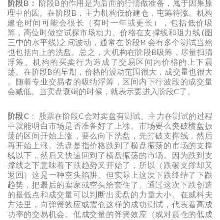
阶段B：
阶段B的作用是为后面的行情做准备，属于因果原
理中的因。在阶段B，主力机构低价建仓，屯筹待涨。机构
建仓时间可能会很长（有时一年或更长），包括低价吸
筹，高位时做空试探市场动力。价格在支撑线和阻力线 (图
三中的水平线)之间波动，通常在阶段B 会有多个测试当然
也包括向上的洗盘。总之，大机构在阶段B吸筹，尽量扫清
浮筹。机构的买卖行为造成了交易区间内价格的上下震
荡。在阶段B的早期，价格的波动范围很大，成交量也很大
。随着专业交易者的吸纳浮筹，区间内下行波段的成交量
会减低。当卖盘衰竭的时候，就表示要进入阶段C了。
阶段C
： 股票在阶段C会对卖盘有测试。主力在测试的过程
中就能明白市场是否准备好了上涨。市场要么突破横盘振
荡的区间开始上涨，要么向下洗盘，先打破支撑线，然后
再开始上涨。洗盘是指价格跌到了横盘振荡的市场的支撑
线以下，然后又快速回到了横盘振荡的市场。因为跌到支
撑线之下意味着下跌趋势又开始了，所以（跌破支撑却又
返回）这是一种空头陷阱。但实际上这次下跌终结了下跌
趋势，把最后的卖家或空头给套住了。通过这次下跌创造
的最低点和成交量可以判断出卖盘的力量大小。在威科夫
方法里，向弹簧效应或震仓这样的成功测试，代表着高成
功率的交易机会。低成交量的弹簧效应（或对震仓的低成