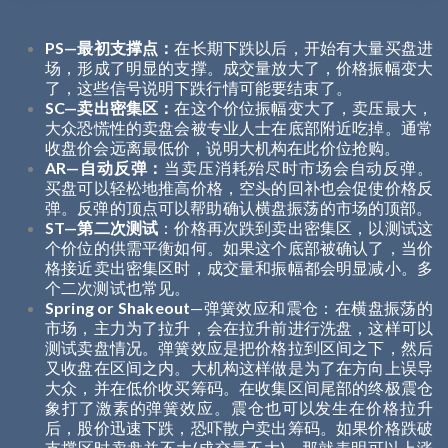
PS—最初支撑点：
在长期下跌以后，开始有大量买盘进
场，形成了明显的支撑。成交量放大了，价格振幅变大
了，这些信号说明下跌行情可能要结束了。
SC—卖出密集区：
在这个价位振幅变大了，卖压最大，
大众恐慌性的卖盘会被专业人士在底部附近吃掉。通常
收盘价会远离最低价，说明大机构在此价位抢购。
AR—自动反弹：
当卖压消耗殆尽时市场会自动反弹。
买盘可以轻松地推高价格，空头的回补也会促使价格反
弹。反弹的顶点可以帮助确认横盘振荡的市场的顶部。
ST—第二次测试
：价格再次跌到卖出密集区，以测试这
个价位的供需平衡如何。如果这个底部被确认了，当价
格接近卖出密集区时，成交量和振幅都会明显减小。多
个二次测试也常见。
Spring or Shakeout
—弹簧效应和震仓：在横盘振荡的
市场，主力为了拉升，会在拉升前进行洗盘，这样可以
测试卖盘情况。弹簧效应是把价格拉到区间之下，然后
又收盘在区间之内。大机构这样做是为了在方向上误导
大众，并在低价收买筹码。在收集区间尾部的终极震仓
象打了激素的弹簧效应。震仓也可以发生在价格拉升
后，股价迅速下跌，恐吓散户卖出筹码。如果价格跌破
支撑区时卖盘并不大(成交量不大)，那就表明可以上涨