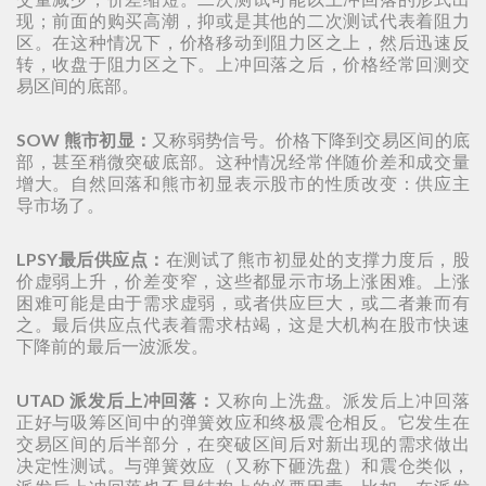
现；前面的购买高潮，抑或是其他的二次测试代表着阻力
区。在这种情况下，价格移动到阻力区之上，然后迅速反
转，收盘于阻力区之下。上冲回落之后，价格经常回测交
易区间的底部。
SOW 熊市初显：
又称弱势信号。价格下降到交易区间的底
部，甚至稍微突破底部。这种情况经常伴随价差和成交量
增大。自然回落和熊市初显表示股市的性质改变：供应主
导市场了。
LPSY最后供应点：
在测试了熊市初显处的支撑力度后，股
价虚弱上升，价差变窄，这些都显示市场上涨困难。上涨
困难可能是由于需求虚弱，或者供应巨大，或二者兼而有
之。最后供应点代表着需求枯竭，这是大机构在股市快速
下降前的最后一波派发。
UTAD 派发后上冲回落：
又称向上洗盘。派发后上冲回落
正好与吸筹区间中的弹簧效应和终极震仓相反。它发生在
交易区间的后半部分，在突破区间后对新出现的需求做出
决定性测试。与弹簧效应（又称下砸洗盘）和震仓类似，