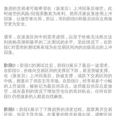
激进的交易者可能希望在（派发后）上冲回落后做空。此
时做空的风险/回报系数甚为有利。然而庄家反复使用上冲
回落，让做空者出局，所以，等到阶段D和最后供应点再做
空更为安全。
通常，在派发区间中的需求虚弱，以至于价格无法再次达
到抢购高潮和最早的二次测试的水平。至此情况下，在阶
段C对需求的测试将表现为在交易区间内的次级高点的上冲
回落。
阶段D：
阶段C的测试过后，阶段D展示了最后一波需求。
在阶段D，价格向交易区间的支撑区下跌，甚至突破支撑。
在（派发后）上冲回落后，跌破支撑，或跌下交易区间的
中线，都显示了供应主导市场。在阶段D，经常有多个小幅
的上升波段，被标记为最后供应点。这些最后供应点是做
空，或在盈利的情况下增加空仓位的良好机会。任何在阶
段D 仍然做多的人都是自找麻烦。
阶段E：
阶段E展示了下降趋势的演变过程。股票离开交易
区间，供应主导市场。在重要的熊市初显出现，调整区间