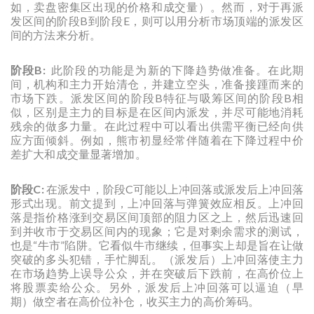
如，卖盘密集区出现的价格和成交量）。然而，对于再派
发区间的阶段B到阶段E，则可以用分析市场顶端的派发区
间的方法来分析。
阶段B:
此阶段的功能是为新的下降趋势做准备。在此期
间，机构和主力开始清仓，并建立空头，准备接踵而来的
市场下跌。派发区间的阶段B特征与吸筹区间的阶段B相
似，区别是主力的目标是在区间内派发，并尽可能地消耗
残余的做多力量。在此过程中可以看出供需平衡已经向供
应方面倾斜。例如，熊市初显经常伴随着在下降过程中价
差扩大和成交量显著增加。
阶段C:
在派发中，阶段C可能以上冲回落或派发后上冲回落
形式出现。前文提到，上冲回落与弹簧效应相反。上冲回
落是指价格涨到交易区间顶部的阻力区之上，然后迅速回
到并收市于交易区间内的现象；它是对剩余需求的测试，
也是“牛市”陷阱。它看似牛市继续，但事实上却是旨在让做
突破的多头犯错，手忙脚乱。（派发后）上冲回落使主力
在市场趋势上误导公众，并在突破后下跌前，在高价位上
将股票卖给公众。另外，派发后上冲回落可以逼迫（早
期）做空者在高价位补仓，收买主力的高价筹码。