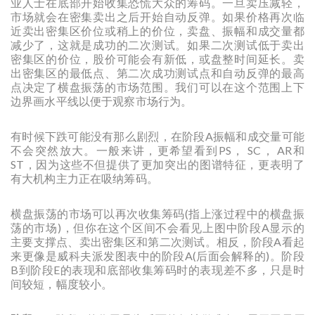
业人士在底部开始收集恐慌大众的筹码。一旦卖压减轻，
市场就会在密集卖出之后开始自动反弹。如果价格再次临
近卖出密集区价位或稍上的价位，卖盘、振幅和成交量都
减少了，这就是成功的二次测试。如果二次测试低于卖出
密集区的价位，股价可能会有新低，或盘整时间延长。卖
出密集区的最低点、第二次成功测试点和自动反弹的最高
点决定了横盘振荡的市场范围。我们可以在这个范围上下
边界画水平线以便于观察市场行为。
有时候下跌可能没有那么剧烈，在阶段A振幅和成交量可能
不会突然放大。一般来讲，更希望看到PS， SC， AR和
ST，因为这些不但提供了更加突出的图谱特征，更表明了
有大机构主力正在吸纳筹码。
横盘振荡的市场可以再次收集筹码(指上涨过程中的横盘振
荡的市场)，但你在这个区间不会看见上图中阶段A显示的
主要支撑点、卖出密集区和第二次测试。相反，阶段A看起
来更像是威科夫派发图表中的阶段A(后面会解释的)。阶段
B到阶段E的表现和底部收集筹码时的表现差不多，只是时
间较短，幅度较小。