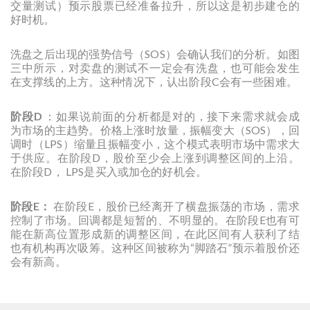
交量测试）预示股票已经准备拉升，所以这是初步建仓的
好时机。
洗盘之后出现的强势信号（SOS）会确认我们的分析。如图
三中所示，对卖盘的测试不一定会有洗盘，也可能会发生
在支撑线的上方。这种情况下，认出阶段C会有一些困难。
阶段D
：如果说前面的分析都是对的，接下来需求就会成
为市场的主趋势。价格上涨时放量，振幅变大（SOS），回
调时（LPS）缩量且振幅变小，这个模式表明市场中需求大
于供应。在阶段D，股价至少会上涨到调整区间的上沿。
在阶段D， LPS是买入或加仓的好机会。
阶段E：
在阶段E，股价已经离开了横盘振荡的市场，需求
控制了市场。回调都是短暂的、不明显的。在阶段E也有可
能在新高位置形成新的调整区间，在此区间有人获利了结
也有机构再次吸筹。这种区间被称为“脚踏石”预示着股价还
会有新高。